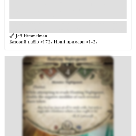
При спробі втекти від "Нічної Примари, яка Полює"
подвойте від'ємний модифікатор кожного
витягнутого жетона хаосу.
... у них не було облич, які б могли посміхатися, лише безлика
пляма на тому місці, де мало бути обличчя.
Г.Ф. Лавкрафт
Jeff Himmelman
Базовий набір #172. Нічні примари #1-2.