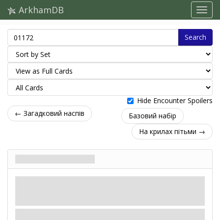
ArkhamDB
Search
Hide Encounter Spoilers
← Загадковий наспів
Базовий набір
На крилах пітьми →
Нічвида-мисливець
Ворог
Карти контактів
Монстр. Нічна примара.
Fight: 3. Health: 4. Evade: 1.
Damage: 1. Horror: 1.
Мисливець.