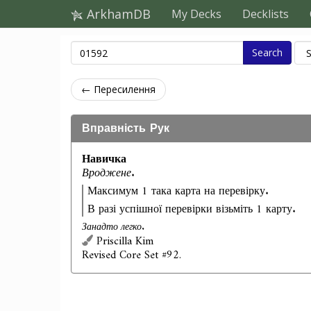
ArkhamDB
My Decks
Decklists
Search
← Пересилення
Вправність Рук
Навичка
Вроджене.
Максимум 1 така карта на перевірку.
В разі успішної перевірки візьміть 1 карту.
Занадто легко.
Priscilla Kim
Revised Core Set #92.