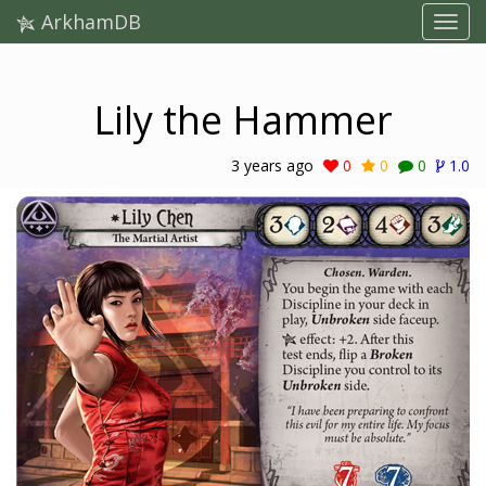
ArkhamDB
Lily the Hammer
3 years ago
0
0
0
1.0