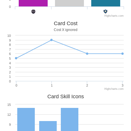
0
Highcharts.com
Card Cost
Cost X ignored
10
9
8
7
6
5
4
3
2
1
0
0
1
2
3
Highcharts.com
Card Skill Icons
15
12
9