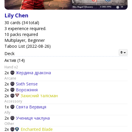
Lily Chen
30 cards (34 total)
3 experience required.
10 packs required
Multiplayer, Beginner
Taboo List (2022-08-26)
Deck
Актив (14)
Hand x2
2x
Жердина дракона
Arcane
2x
Sixth Sense
2x
Ворожіння
2x
Захисний талісман
Accessory
1x
Свята Вервиця
Ally
2x
Учениця чаклуна
Other
2x
Enchanted Blade