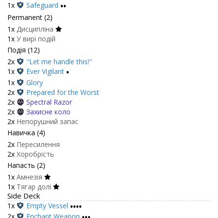
1x
Safeguard
••
Permanent (2)
1x
Дисципліна
1x
У вирі подій
Подія (12)
2x
"Let me handle this!"
1x
Ever Vigilant
•
1x
Glory
2x
Prepared for the Worst
2x
Spectral Razor
2x
Захисне коло
2x
Непорушний запас
Навичка (4)
2x
Пересилення
2x
Хоробрість
Напасть (2)
1x
Амнезія
1x
Тягар долі
Side Deck
1x
Empty Vessel
••••
2x
Enchant Weapon
•••