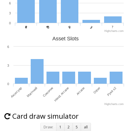
6
3
0
Highcharts.com
Asset Slots
6
3
0
Аксесуар
Магічний
Союзник
Hand. Arcane
Arcane
Other
Рука x2
Highcharts.com
Card draw simulator
Draw:
1
2
5
all