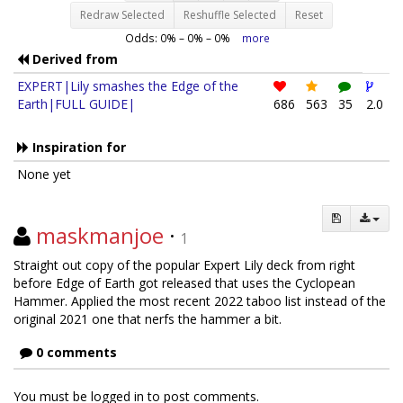
Redraw Selected
Reshuffle Selected
Reset
Odds:
0
% –
0
% –
0
%
more
Derived from
EXPERT|Lily smashes the Edge of the
Earth|FULL GUIDE|
686
563
35
2.0
Inspiration for
None yet
maskmanjoe
·
1
Straight out copy of the popular Expert Lily deck from right
before Edge of Earth got released that uses the Cyclopean
Hammer. Applied the most recent 2022 taboo list instead of the
original 2021 one that nerfs the hammer a bit.
0 comments
You must be logged in to post comments.