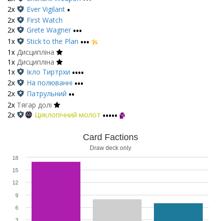
2x
Ever Vigilant
•
2x
First Watch
2x
Grete Wagner
•••
1x
Stick to the Plan
•••
1x
Дисципліна
1x
Дисципліна
1x
Ікло Тиртрхи
••••
2x
На полюванні
•••
2x
Патрульний
••
2x
Тягар долі
2x
Циклопічний молот
•••••
Card Factions
Draw deck only
18
15
12
9
6
3