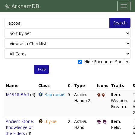
ArkhamDB
Search
Hide Encounter Spoilers
1–36
Name
Class
C.
Type
Icons
Traits
S
M1918 BAR
(4)
Вартовий
5
Актив.
Item.
T
Hand x2
Weapon.
o
Firearm.
A
2
Ancient Stone:
Шукач
2
Актив.
Item.
T
Knowledge of
Hand
Relic.
o
the Elders
(4)
A