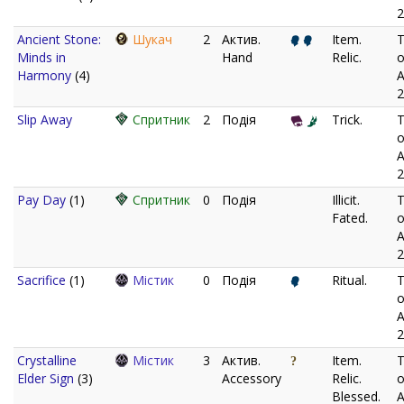
2
Ancient Stone:
Шукач
2
Актив.
Item.
T
Minds in
Hand
Relic.
o
Harmony
(4)
A
2
Slip Away
Спритник
2
Подія
Trick.
T
o
A
2
Pay Day
(1)
Спритник
0
Подія
Illicit.
T
Fated.
o
A
2
Sacrifice
(1)
Містик
0
Подія
Ritual.
T
o
A
2
Crystalline
Містик
3
Актив.
Item.
T
Elder Sign
(3)
Accessory
Relic.
o
Blessed.
A