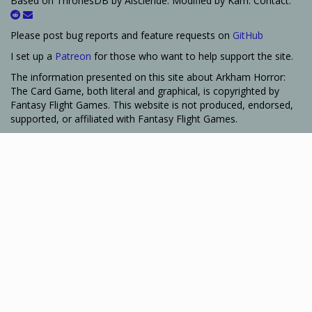
Based on ThronesDB by Alsciende. Modified by Kam. Contact:
Please post bug reports and feature requests on
GitHub
I set up a
Patreon
for those who want to help support the site.
The information presented on this site about Arkham Horror:
The Card Game, both literal and graphical, is copyrighted by
Fantasy Flight Games. This website is not produced, endorsed,
supported, or affiliated with Fantasy Flight Games.