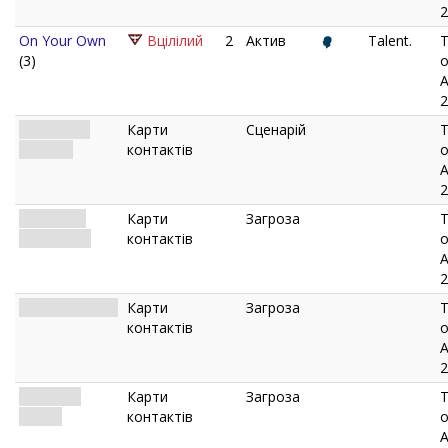
2
On Your Own
Вцілілий
2
Актив
Talent.
T
(3)
o
A
2
The City of
Карти
Сценарій
T
Archives
контактів
o
A
2
City of the
Карти
Загроза
T
Great Race
контактів
o
A
2
Lost Memories
Карти
Загроза
T
контактів
o
A
2
Humanity
Карти
Загроза
T
Fading
контактів
o
A