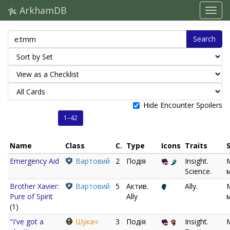
ArkhamDB
Search
Hide Encounter Spoilers
1–42
Name
Class
C.
Type
Icons
Traits
Emergency Aid
Вартовий
2
Подія
Insight.
Science.
Brother Xavier:
Вартовий
5
Актив.
Ally.
Pure of Spirit
Ally
(1)
"I've got a
Шукач
3
Подія
Insight.