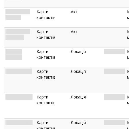
Breaking and
Карти
Акт
Entering
контактів
Searching for
Карти
Акт
the Tome
контактів
Museum
Карти
Локація
Miskatonic.
Entrance
контактів
Museum Halls
Карти
Локація
Miskatonic.
контактів
Security Office
Карти
Локація
Miskatonic.
контактів
Security Office
Карти
Локація
Miskatonic.
контактів