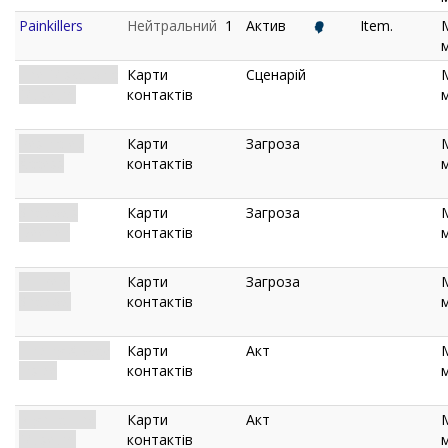
Painkillers
Нейтральний
1
Актив
Item.
The Miskatonic
Карти
Сценарій
Museum
контактів
Restricted
Карти
Загроза
Access
контактів
Shadows
Карти
Загроза
Deepen
контактів
In Every
Карти
Загроза
Shadow
контактів
Finding A Way
Карти
Акт
Inside
контактів
Night at the
Карти
Акт
Museum
контактів