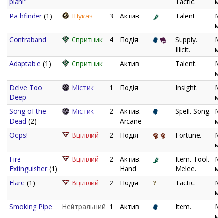
plan!"
Tactic.
Pathfinder
(1)
Шукач
3
Актив
Talent.
Contraband
Спритник
4
Подія
Supply.
Illicit.
Adaptable
(1)
Спритник
Актив
Talent.
Delve Too
Містик
1
Подія
Insight.
Deep
Song of the
Містик
2
Актив.
Spell. Song.
Dead
(2)
Arcane
Oops!
Вцілілий
2
Подія
Fortune.
Fire
Вцілілий
2
Актив.
Item. Tool.
Extinguisher
(1)
Hand
Melee.
Flare
(1)
Вцілілий
2
Подія
Tactic.
Smoking Pipe
Нейтральний
1
Актив
Item.