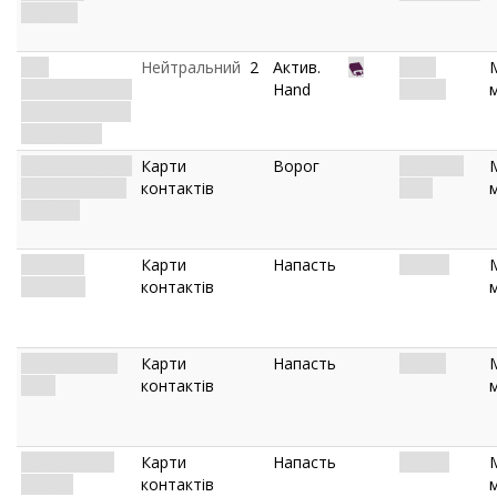
Security
The
Нейтральний
2
Актив.
Item.
Necronomicon:
Hand
Tome.
Olaus Wormius
Translation
Hunting Horror:
Карти
Ворог
Monster.
Spawned from
контактів
Elite.
the Void
Shadow-
Карти
Напасть
Power.
spawned
контактів
Stalked in the
Карти
Напасть
Tactic.
Dark
контактів
Passage into
Карти
Напасть
Power.
the Veil
контактів