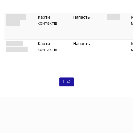
Ephemeral
Карти
Напасть
Terror.
Exhibits
контактів
Slithering
Карти
Напасть
Behind You
контактів
1–42