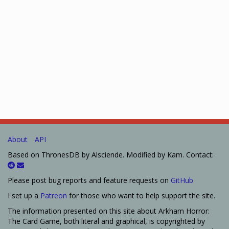
About
API
Based on ThronesDB by Alsciende. Modified by Kam. Contact:
Please post bug reports and feature requests on
GitHub
I set up a
Patreon
for those who want to help support the site.
The information presented on this site about Arkham Horror:
The Card Game, both literal and graphical, is copyrighted by