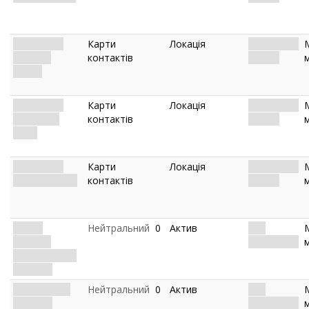
Exhibit Hall:
Карти
Локація
Miskatonic.
Egyptian
контактів
Exhibit.
Exhibit
Exhibit Hall:
Карти
Локація
Miskatonic.
Hall of the
контактів
Exhibit.
Dead
Exhibit Hall:
Карти
Локація
Miskatonic.
Restricted Hall
контактів
Exhibit.
Harold
Нейтральний
0
Актив
Ally.
Walsted:
Miskatonic.
Curator of the
Museum
Adam Lynch:
Нейтральний
0
Актив
Ally.
Museum
Miskatonic.