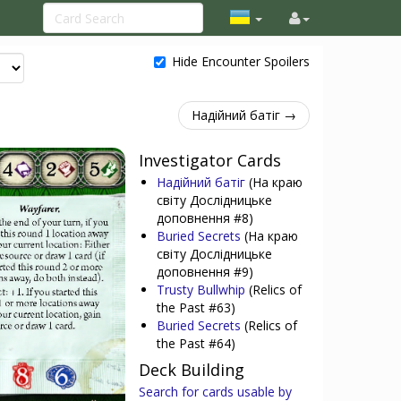
Hide Encounter Spoilers
Надійний батіг →
Investigator Cards
Надійний батіг
(На краю
світу Дослідницьке
доповнення #8)
Buried Secrets
(На краю
світу Дослідницьке
доповнення #9)
Trusty Bullwhip
(Relics of
the Past #63)
Buried Secrets
(Relics of
the Past #64)
Deck Building
Search for cards usable by