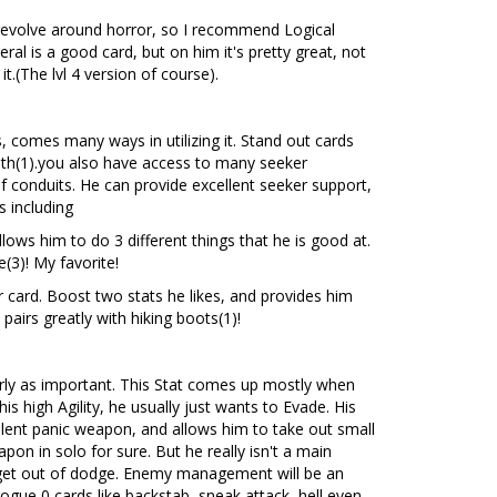
y revolve around horror, so I recommend Logical
ral is a good card, but on him it's pretty great, not
t.(The lvl 4 version of course).
s, comes many ways in utilizing it. Stand out cards
ath(1).you also have access to many seeker
f conduits. He can provide excellent seeker support,
s including
llows him to do 3 different things that he is good at.
(3)! My favorite!
 card. Boost two stats he likes, and provides him
pairs greatly with hiking boots(1)!
 nearly as important. This Stat comes up mostly when
 his high Agility, he usually just wants to Evade. His
cellent panic weapon, and allows him to take out small
on in solo for sure. But he really isn't a main
nd get out of dodge. Enemy management will be an
ogue 0 cards like backstab, sneak attack, hell even