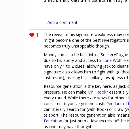
the run, and profits the most from it. Truly, a 
Add a comment
4
The reveal of his signature weakness may com
might become one of the best investigators i
becomes truly unstoppable though.
Mandy can also be built into a Seeker+Rogue
due to his ability and access to
Lone Wolf
. He
have only 1 to 2 clues, allowing Jack to clea
signature also allows him to fight with
(tho
last resort), making his similarly low
less of
Resource generation is the key here, as Jack 
pressure. He can make
Mr. "Rook"
essentially
every round. While there are ways for others 
consistent if you've got the cash.
Pendant of
can liberally search for (with Rook) or draw (w
teleport. The resource generation also means
Education
(or just burn a few secrets off the
as one may have thought.