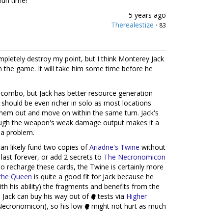
fun time!
5 years ago
Therealestize
·
83
pletely destroy my point, but I think Monterey Jack
n the game. It will take him some time before he
 combo, but Jack has better resource generation
 should be even richer in solo as most locations
r them out and move on within the same turn. Jack's
ugh the weapon's weak damage output makes it a
 a problem.
can likely fund two copies of
Ariadne's Twine
without
 last forever, or add 2 secrets to
The Necronomicon
to recharge these cards, the Twine is certainly more
 the Queen
is quite a good fit for Jack because he
ith his ability) the fragments and benefits from the
 Jack can buy his way out of
tests via
Higher
 Necronomicon), so his low
might not hurt as much