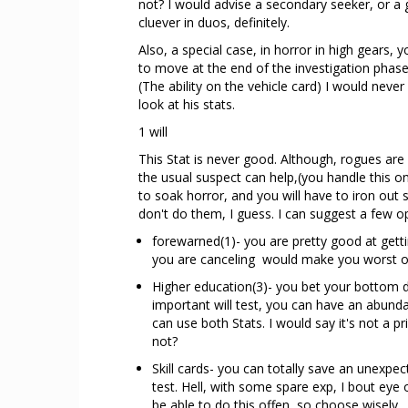
not? I would advise a secondary seeker, or a 
cluever in duos, definitely.
Also, a special case, in horror in high gears, y
to move at the end of the investigation phase, 
(The ability on the vehicle card) I would never
look at his stats.
1 will
This Stat is never good. Although, rogues are
the usual suspect can help,(you handle this one
to soak horror, and you will have to iron out s
don't do them, I guess. I can suggest a few opt
forewarned(1)- you are pretty good at getting
you are canceling would make you worst of
Higher education(3)- you bet your bottom do
important will test, you can have an abunda
can use both Stats. I would say it's not a p
not?
Skill cards- you can totally save an unexpec
test. Hell, with some spare exp, I bout eye o
be able to do this offen, so choose wisely.