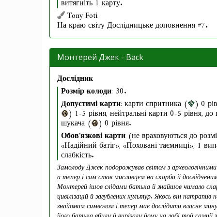
витягніть 1 карту.
Tony Foti
На краю світу Дослідницьке доповнення #7.
Монтерей Джек - Back
Дослідник
Розмір колоди
: 30.
Допустимі карти
: карти спритника (
) 0 рі
) 1-5 рівня, нейтральні карти 0-5 рівня, до
шукача (
) 0 рівня.
Обов'язкові карти
(не враховуються до розмі
«Надійний батіг», «Поховані таємниці», 1 вип
слабкість.
Замолоду Джек подорожував світом з археологічними
а тепер і сам став мисливцем на скарби й досвідченим
Монтерей ішов слідами батька й знайшов чимало ска
цивілізацій й загублених культур. Якось він натрапив н
знайомим символом і тепер має дослідити власне мину
його батька вбили й вирізали йому на лобі той самий з