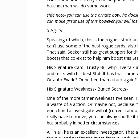
hatchet man will do some work.
side note- you can use the ornate bow, he doesn
can make great use of this.however,you will lo
5 Agility
Speaking of which, this is the rogues stock and
can't use some of the best rogue cards, also 
That said. Seeker still has great support for t
boots) that co-exist to help him boost this Sta
His Signature Card- Trusty Bullwhip- I've talk ab
and tests with his best Stat. It has that same 
Or auto Evade? Or nether, than attack again? Y
His Signature Weakness- Buried Secrets-
One of the more tamer weakness I've seen. I me
a waste of a action. Or maybe not, because it 
eon chart to investigate with it (current taboo
really have to move, you can alway shuffle it b
but probably in better circumstances.
All in all, he is an excellent investigator. Tha