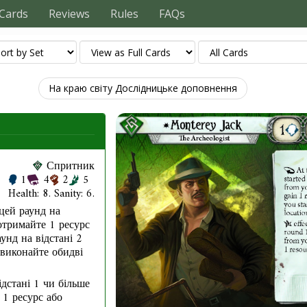
Cards
Reviews
Rules
FAQs
На краю світу Дослідницьке доповнення
Спритник
1
4
2
5
Health: 8. Sanity: 6.
цей раунд на
 отримайте 1 ресурс
унд на відстані 2
 виконайте обидві
ідстані 1 чи більше
 1 ресурс або