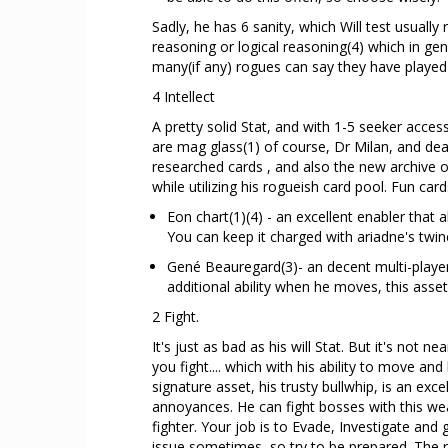
Sadly, he has 6 sanity, which Will test usuall
reasoning or logical reasoning(4) which in gene
many(if any) rogues can say they have played i
4 Intellect
A pretty solid Stat, and with 1-5 seeker acces
are mag glass(1) of course, Dr Milan, and de
researched cards , and also the new archive o
while utilizing his rogueish card pool. Fun card
Eon chart(1)(4) - an excellent enabler that a
You can keep it charged with ariadne's twine
Gené Beauregard(3)- an decent multi-player
additional ability when he moves, this asset 
2 Fight.
It's just as bad as his will Stat. But it's not
you fight.... which with his ability to move and
signature asset, his trusty bullwhip, is an ex
annoyances. He can fight bosses with this weap
fighter. Your job is to Evade, Investigate a
issue sometimes, so try to be prepared. The r