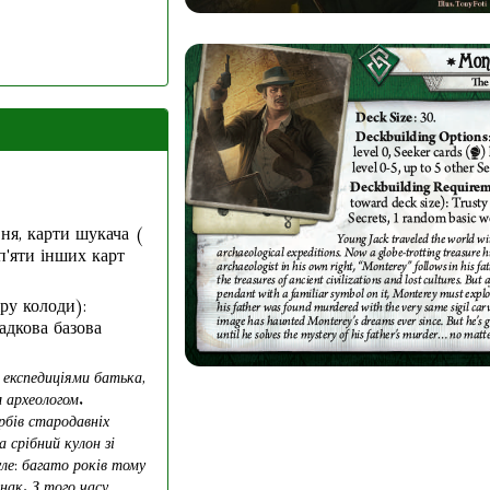
вня, карти шукача (
 п'яти інших карт
ру колоди):
адкова базова
 експедиціями батька,
 археологом.
рбів стародавніх
а срібний кулон зі
ле: багато років тому
нак. З того часу