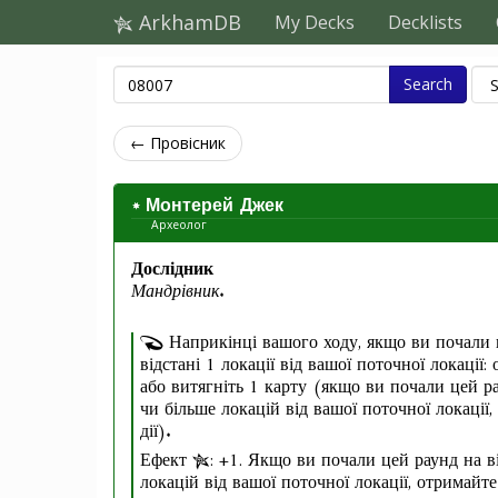
ArkhamDB
My Decks
Decklists
Search
← Провісник
Монтерей Джек
Археолог
Дослідник
Мандрівник.
Наприкінці вашого ходу, якщо ви почали 
відстані 1 локації від вашої поточної локації:
або витягніть 1 карту (якщо ви почали цей ра
чи більше локацій від вашої поточної локації,
дії).
Ефект
: +1. Якщо ви почали цей раунд на в
локацій від вашої поточної локації, отримайте