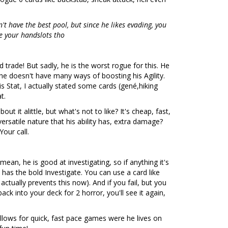
't have the best pool, but since he likes evading, you
se your handslots tho
 trade! But sadly, he is the worst rogue for this. He
he doesn't have many ways of boosting his Agility.
his Stat, I actually stated some cards (gené,hiking
t.
out it alittle, but what's not to like? It's cheap, fast,
versatile nature that his ability has, extra damage?
our call.
an, he is good at investigating, so if anything it's
has the bold Investigate. You can use a card like
 actually prevents this now). And if you fail, but you
ack into your deck for 2 horror, you'll see it again,
t allows for quick, fast pace games were he lives on