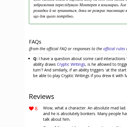
зображення переслідувало Монтерея в кошмарах. Але
розгадки й не зупиниться, доки не розкриє таємницю 
що для цього потрібно.
FAQs
(from the official FAQ or responses to the
official rule
Q:
I have a question about some card interactions fo
ability draws
Cryptic Writings
, is he allowed to trigg
turn'? And similarly, if an ability triggers 'at the sta
be able to play Cryptic Writings if you drew it with 
Reviews
8
Wow, what a character. An absolute mad lad. 
and he is absolutely bonkers. Many people hav
talk about him.