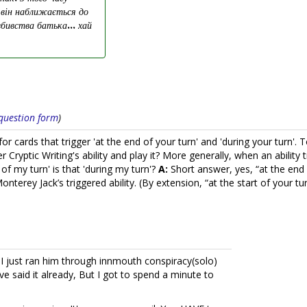
 він наближається до
вбивства батька... хай
s question form
)
r cards that trigger 'at the end of your turn' and 'during your turn'. 
er Cryptic Writing's ability and play it? More generally, when an ability 
rt of my turn' is that 'during my turn'?
A:
Short answer, yes, “at the end o
Monterey Jack’s triggered ability. (By extension, “at the start of your t
I just ran him through innmouth conspiracy(solo)
e said it already, But I got to spend a minute to