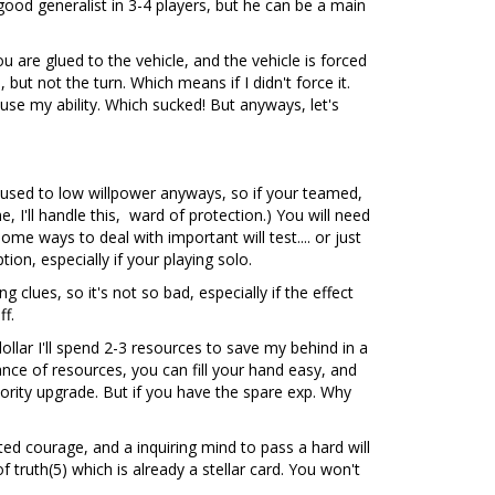
good generalist in 3-4 players, but he can be a main
ou are glued to the vehicle, and the vehicle is forced
but not the turn. Which means if I didn't force it.
 use my ability. Which sucked! But anyways, let's
 used to low willpower anyways, so if your teamed,
, I'll handle this, ward of protection.) You will need
ome ways to deal with important will test.... or just
ion, especially if your playing solo.
 clues, so it's not so bad, especially if the effect
f.
llar I'll spend 2-3 resources to save my behind in a
nce of resources, you can fill your hand easy, and
riority upgrade. But if you have the spare exp. Why
ted courage, and a inquiring mind to pass a hard will
f truth(5) which is already a stellar card. You won't