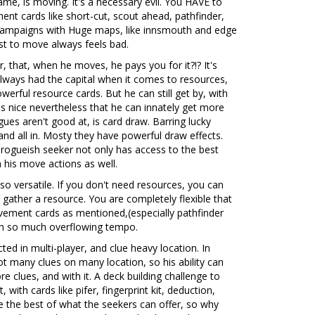
me, is moving. It's a necessary evil. You HAVE to
t cards like short-cut, scout ahead, pathfinder,
in campaigns with Huge maps, like innsmouth and edge
ust to move always feels bad.
r, that, when he moves, he pays you for it?!? It's
lways had the capital when it comes to resources,
erful resource cards. But he can still get by, with
t's nice nevertheless that he can innately get more
es aren't good at, is card draw. Barring lucky
and all in. Mosty they have powerful draw effects.
 rogueish seeker not only has access to the best
 his move actions as well.
 so versatile. If you don't need resources, you can
 gather a resource. You are completely flexible that
ovement cards as mentioned,(especially pathfinder
ith so much overflowing tempo.
ected in multi-player, and clue heavy location. In
 not many clues on many location, so his ability can
e clues, and with it. A deck building challenge to
 with cards like pifer, fingerprint kit, deduction,
e the best of what the seekers can offer, so why