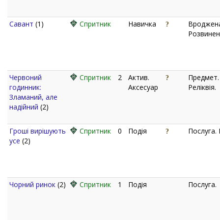
Савант
(1)
Спритник
Навичка
Вроджена
Розвинен
Червоний
Спритник
2
Актив.
Предмет.
годинник:
Аксесуар
Реліквія.
Зламаний, але
надійний
(2)
Гроші вирішують
Спритник
0
Подія
Послуга. 
усе
(2)
Чорний ринок
(2)
Спритник
1
Подія
Послуга.