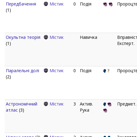
Передбачення
Містик
0
Подія
Пророцтв
(1)
Окультна теорія
Містик
Навичка
Вправніст
(1)
Експерт.
Паралельні долі
Містик
0
Подія
Пророцтв
(2)
Астрономічний
Містик
3
Актив.
Предмет.
атлас
(3)
Рука