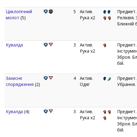
Циклопічний
5
Актив.
Предмет.
молот
(5)
Рука x2
Реліквія.
Ближній б
Кувалда
3
Актив.
Предмет.
Рука x2
Інструмен
Зброя. Б
бій.
Захисне
4
Актив.
Предмет.
спорядження
(2)
Одяг
Убрання.
Кувалда
(4)
3
Актив.
Предмет.
Рука x2
Інструмен
Зброя. Б
бій.