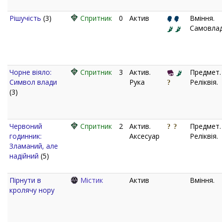
Рішучість
(3)
Спритник
0
Актив
Вміння.
Самовлад
Чорне віяло:
Спритник
3
Актив.
Предмет.
Символ влади
Рука
Реліквія.
(3)
Червоний
Спритник
2
Актив.
Предмет.
годинник:
Аксесуар
Реліквія.
Зламаний, але
надійний
(5)
Пірнути в
Містик
Актив
Вміння.
кролячу нору