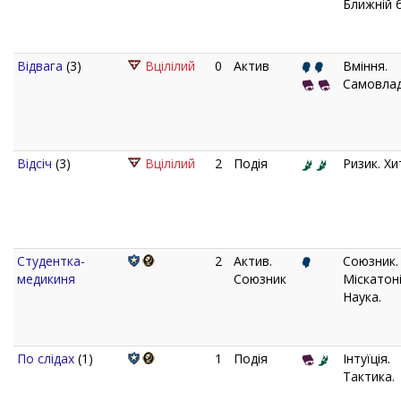
Ближній б
Відвага
(3)
Вцілілий
0
Актив
Вміння.
Самовлад
Відсіч
(3)
Вцілілий
2
Подія
Ризик. Хи
Студентка-
2
Актив.
Союзник.
медикиня
Союзник
Міскатоні
Наука.
По слідах
(1)
1
Подія
Інтуїція.
Тактика.