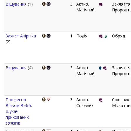
Віщування
(1)
3
Актив.
Закляття
Магічний
Пророцтв
Захист Анірніка
1
Подія
Обряд.
(2)
Віщування
(4)
3
Актив.
Закляття
Магічний
Пророцтв
Професор
3
Актив.
Союзник.
Вільям Вебб:
Союзник
Міскатоні
Шукач
прихованих
зв'язків