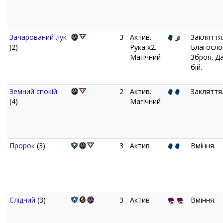
Зачарований лук
3
Актив.
Закляття
(2)
Рука x2.
Благосло
Магічний
Зброя. Д
бій.
Земний спокій
2
Актив.
Закляття
(4)
Магічний
Пророк
(3)
3
Актив
Вміння.
Слідчий
(3)
3
Актив
Вміння.