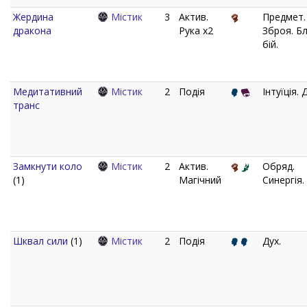
Жердина
Містик
3
Актив.
Предмет.
дракона
Рука x2
Зброя. Б
бій.
Медитативний
Містик
2
Подія
Інтуїція. 
транс
Замкнути коло
Містик
2
Актив.
Обряд.
(1)
Магічний
Синергія.
Шквал сили
(1)
Містик
2
Подія
Дух.