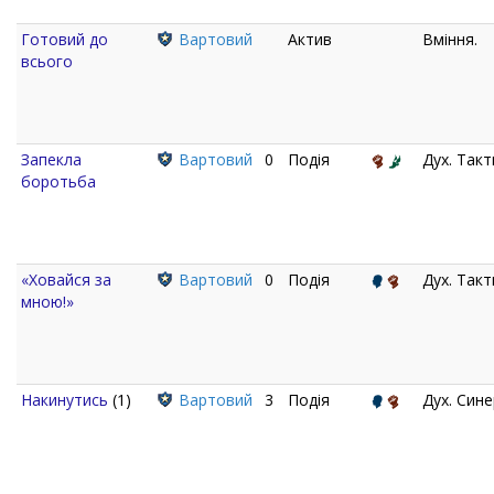
Готовий до
Вартовий
Актив
Вміння.
всього
Запекла
Вартовий
0
Подія
Дух. Такт
боротьба
«Ховайся за
Вартовий
0
Подія
Дух. Такт
мною!»
Накинутись
(1)
Вартовий
3
Подія
Дух. Сине