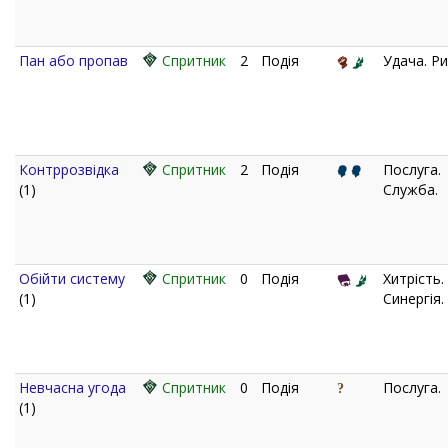
Пан або пропав
Спритник
2
Подія
Удача. Ри
Контррозвідка
Спритник
2
Подія
Послуга.
(1)
Служба.
Обійти систему
Спритник
0
Подія
Хитрість.
(1)
Синергія.
Невчасна угода
Спритник
0
Подія
Послуга.
(1)