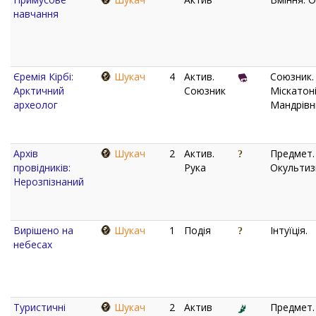
навчання
Єремія Кірбі:
Шукач
4
Актив.
Союзник.
Арктичний
Союзник
Міскатоні
археолог
Мандрівн
Архів
Шукач
2
Актив.
Предмет.
провідників:
Рука
Окультиз
Нерозпізнаний
Вирішено на
Шукач
1
Подія
Інтуїція.
небесах
Туристичні
Шукач
2
Актив
Предмет.