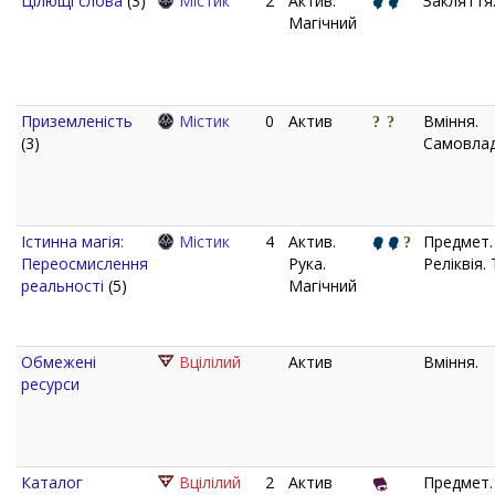
Цілющі слова
(3)
Містик
2
Актив.
Закляття
Магічний
Приземленість
Містик
0
Актив
Вміння.
(3)
Самовлад
Істинна магія:
Містик
4
Актив.
Предмет.
Переосмислення
Рука.
Реліквія.
реальності
(5)
Магічний
Обмежені
Вцілілий
Актив
Вміння.
ресурси
Каталог
Вцілілий
2
Актив
Предмет.