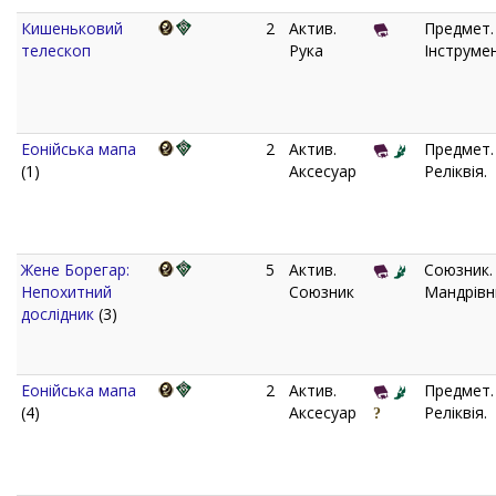
Кишеньковий
2
Актив.
Предмет.
телескоп
Рука
Інструмен
Еонійська мапа
2
Актив.
Предмет.
(1)
Аксесуар
Реліквія.
Жене Борегар:
5
Актив.
Союзник.
Непохитний
Союзник
Мандрівн
дослідник
(3)
Еонійська мапа
2
Актив.
Предмет.
(4)
Аксесуар
Реліквія.