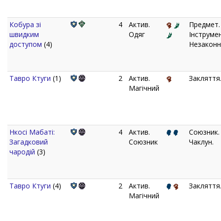
Кобура зі
4
Актив.
Предмет.
швидким
Одяг
Інструмен
доступом
(4)
Незаконн
Тавро Ктуги
(1)
2
Актив.
Закляття
Магічний
Нкосі Мабаті:
4
Актив.
Союзник.
Загадковий
Союзник
Чаклун.
чародій
(3)
Тавро Ктуги
(4)
2
Актив.
Закляття
Магічний