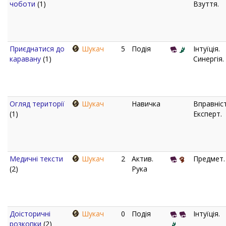
чоботи
(1)
Взуття.
Приєднатися до
Шукач
5
Подія
Інтуїція.
каравану
(1)
Синергія.
Огляд території
Шукач
Навичка
Вправніст
(1)
Експерт.
Медичні тексти
Шукач
2
Актив.
Предмет.
(2)
Рука
Доісторичні
Шукач
0
Подія
Інтуїція.
розкопки
(2)