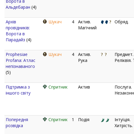
Ворота в
Альдебаран
(4)
Архів
Шукач
4
Актив.
Обряд.
провідників:
Магічний
Ворота в
Парадайз
(4)
Prophesiae
Шукач
4
Актив.
Предмет.
Profana: Атлас
Рука
Реліквія.
непізнаваного
(5)
Підтримка з
Спритник
Актив
Послуга.
іншого світу
Незаконн
Попередня
Спритник
1
Подія
Інтуїція.
розвідка
Хитрість.