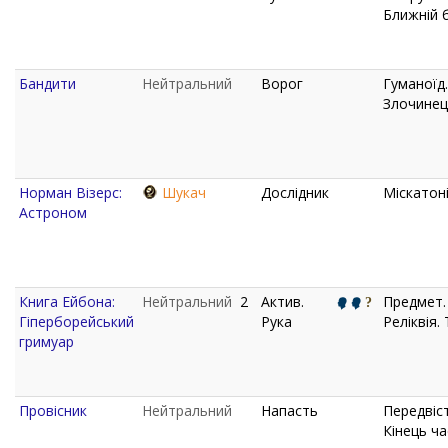
Ближній б
Бандити
Нейтральний
Ворог
Гуманоїд.
Злочинец
Норман Візерс:
Шукач
Дослідник
Міскатоні
Астроном
Книга Ейбона:
Нейтральний
2
Актив.
Предмет.
Гіперборейський
Рука
Реліквія.
гримуар
Провісник
Нейтральний
Напасть
Передвіст
Кінець ча