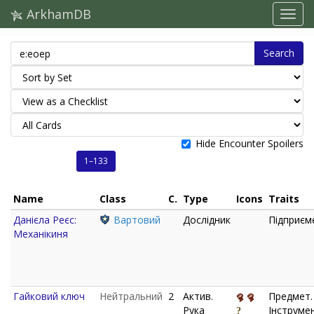
ArkhamDB
Search
Hide Encounter Spoilers
1–133
Name
Class
C.
Type
Icons
Traits
Данієла Реєс:
Вартовий
Дослідник
Підприєм
Механікиня
Гайковий ключ
Нейтральний
2
Актив.
Предмет.
Рука
Інструмен