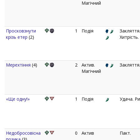
Магічний
Просковзнути
1
Подія
Закляття
крізь етер
(2)
Хитрість.
Мерехтіння
(4)
2
Актив.
Закляття
Магічний
«Ще одну!»
1
Подія
Удача. Ри
Недобросовісна
0
Актив
Пакт.
позика
(3)