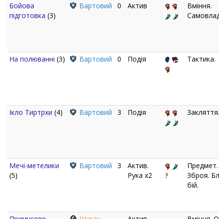
Бойова
Вартовий
0
Актив
Вміння.
підготовка
(3)
Самовлад
На полюванні
(3)
Вартовий
0
Подія
Тактика.
Ікло Тиртрхи
(4)
Вартовий
3
Подія
Закляття
Мечі-метелики
Вартовий
3
Актив.
Предмет.
(5)
Рука x2
Зброя. Б
бій.
Примусове
Шукач
Актив
Вміння. О