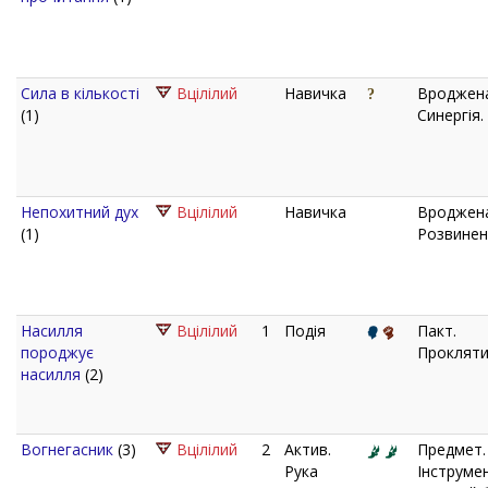
Сила в кількості
Вцілілий
Навичка
Вроджена
(1)
Синергія.
Непохитний дух
Вцілілий
Навичка
Вроджена
(1)
Розвинен
Насилля
Вцілілий
1
Подія
Пакт.
породжує
Прокляти
насилля
(2)
Вогнегасник
(3)
Вцілілий
2
Актив.
Предмет.
Рука
Інструмен