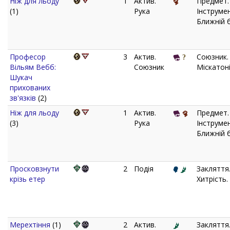
Ніж для льоду
1
Актив.
Предмет.
(1)
Рука
Інструмен
Ближній б
Професор
3
Актив.
Союзник.
Вільям Вебб:
Союзник
Міскатоні
Шукач
прихованих
зв'язків
(2)
Ніж для льоду
1
Актив.
Предмет.
(3)
Рука
Інструмен
Ближній б
Просковзнути
2
Подія
Закляття
крізь етер
Хитрість.
Мерехтіння
(1)
2
Актив.
Закляття