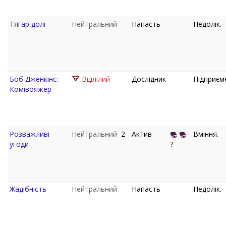
Тягар долі
Нейтральний
Напасть
Недолік.
Боб Дженкінс:
Вцілілий
Дослідник
Підприєм
Комівояжер
Розважливі
Нейтральний
2
Актив
Вміння.
угоди
Жадібність
Нейтральний
Напасть
Недолік.