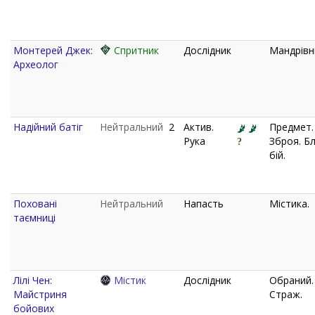
Монтерей Джек:
Спритник
Дослідник
Мандрівн
Археолог
Надійний батіг
Нейтральний
2
Актив.
Предмет.
Рука
Зброя. Б
бій.
Поховані
Нейтральний
Напасть
Містика.
таємниці
Лілі Чен:
Містик
Дослідник
Обраний.
Майстриня
Страж.
бойових