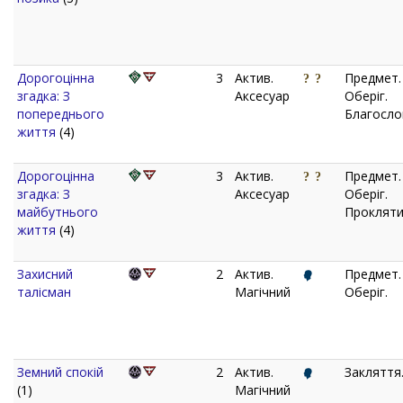
Дорогоцінна
3
Актив.
Предмет.
згадка: З
Аксесуар
Оберіг.
попереднього
Благосло
життя
(4)
Дорогоцінна
3
Актив.
Предмет.
згадка: З
Аксесуар
Оберіг.
майбутнього
Прокляти
життя
(4)
Захисний
2
Актив.
Предмет.
талісман
Магічний
Оберіг.
Земний спокій
2
Актив.
Закляття
(1)
Магічний