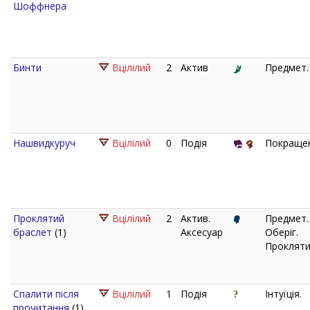
Шоффнера
Бинти
Вцілілий
2
Актив
Предмет.
Нашвидкуруч
Вцілілий
0
Подія
Покращен
Проклятий
Вцілілий
2
Актив.
Предмет.
браслет
(1)
Аксесуар
Оберіг.
Прокляти
Спалити після
Вцілілий
1
Подія
Інтуїція.
прочитання
(1)