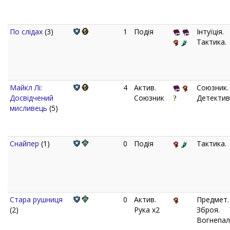
По слідах
(3)
1
Подія
Інтуїція.
Тактика.
Майкл Лі:
4
Актив.
Союзник.
Досвідчений
Союзник
Детектив
мисливець
(5)
Снайпер
(1)
0
Подія
Тактика.
Стара рушниця
0
Актив.
Предмет.
(2)
Рука x2
Зброя.
Вогнепал